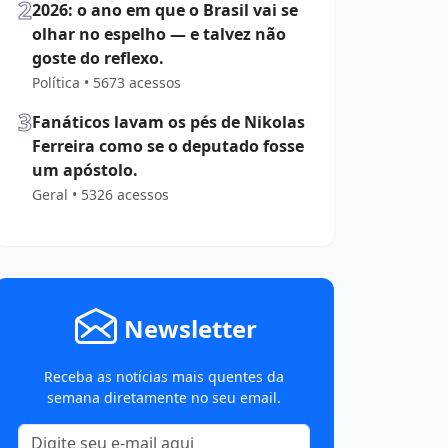
2
2026: o ano em que o Brasil vai se
olhar no espelho — e talvez não
goste do reflexo.
Política • 5673 acessos
3
Fanáticos lavam os pés de Nikolas
Ferreira como se o deputado fosse
um apóstolo.
Geral • 5326 acessos
Newsletter
Receba as notícias mais quentes da
semana diretamente no seu email.