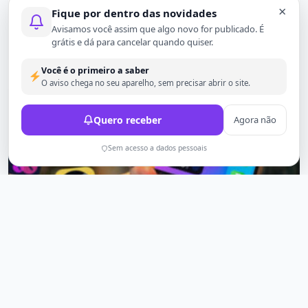
×
mudanças vão muito além do físico...
Fique por dentro das novidades
Avisamos você assim que algo novo for publicado. É
2 anos atrás
359
grátis e dá para cancelar quando quiser.
Você é o primeiro a saber
O aviso chega no seu aparelho, sem precisar abrir o site.
Quero receber
Agora não
Sem acesso a dados pessoais
DICAS
5 aplicativos que você tem que ter em
seu IPhone.