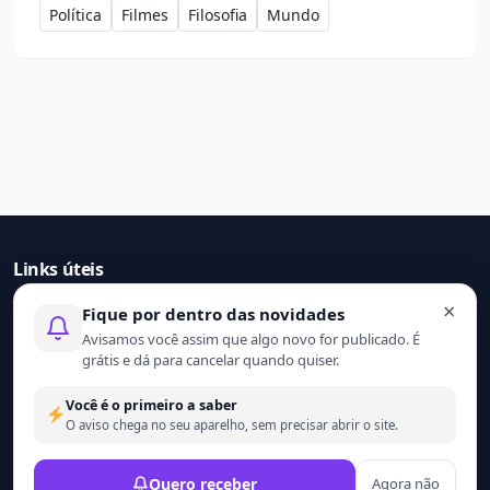
Política
Filmes
Filosofia
Mundo
Links úteis
×
Fique por dentro das novidades
Início
Avisamos você assim que algo novo for publicado. É
Contato
grátis e dá para cancelar quando quiser.
Sobre nós
Termo de uso
Você é o primeiro a saber
Política de privacidade
O aviso chega no seu aparelho, sem precisar abrir o site.
© 2021 - 2026 Ler mais. Todos os direitos reservados.
Quero receber
Agora não