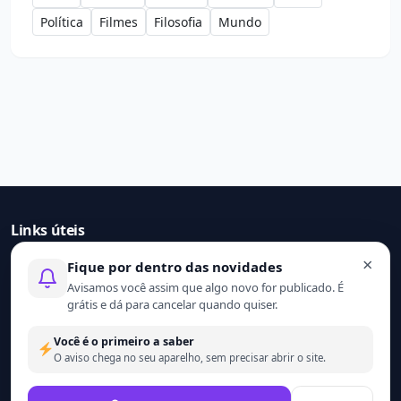
Política
Filmes
Filosofia
Mundo
Links úteis
×
Fique por dentro das novidades
Início
Avisamos você assim que algo novo for publicado. É
Contato
grátis e dá para cancelar quando quiser.
Sobre nós
Termo de uso
Você é o primeiro a saber
Política de privacidade
O aviso chega no seu aparelho, sem precisar abrir o site.
© 2021 - 2026 Ler mais. Todos os direitos reservados.