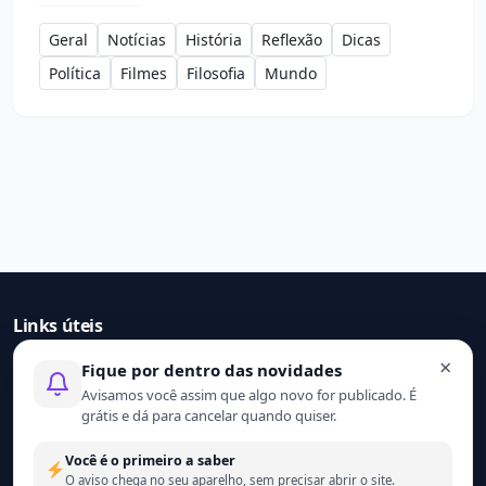
Geral
Notícias
História
Reflexão
Dicas
Política
Filmes
Filosofia
Mundo
Links úteis
×
Fique por dentro das novidades
Início
Avisamos você assim que algo novo for publicado. É
Contato
grátis e dá para cancelar quando quiser.
Sobre nós
Termo de uso
Você é o primeiro a saber
Política de privacidade
O aviso chega no seu aparelho, sem precisar abrir o site.