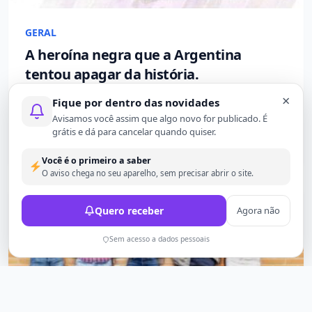
GERAL
A heroína negra que a Argentina
tentou apagar da história.
×
Esta é mais uma história que não te contaram na
Fique por dentro das novidades
escola. Entre 1766 e 1767,...
Avisamos você assim que algo novo for publicado. É
grátis e dá para cancelar quando quiser.
1 mês atrás
576
Você é o primeiro a saber
O aviso chega no seu aparelho, sem precisar abrir o site.
Quero receber
Agora não
Sem acesso a dados pessoais