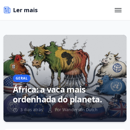
Ler mais
GERAL
África: a vaca mais
ordenhada do planeta.
3 dias atrás
Por Wanderson Dutch