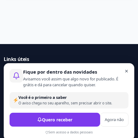
Links úteis
×
Fique por dentro das novidades
Início
Avisamos você assim que algo novo for publicado. É
Contato
grátis e dá para cancelar quando quiser.
Sobre nós
Termo de uso
Você é o primeiro a saber
Política de privacidade
O aviso chega no seu aparelho, sem precisar abrir o site.
© 2021 - 2026 Ler mais. Todos os direitos reservados.
Quero receber
Agora não
Desenvolvido por
Wesley Catula.
Sem acesso a dados pessoais