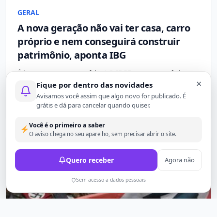
GERAL
A nova geração não vai ter casa, carro
próprio e nem conseguirá construir
patrimônio, aponta IBG
É isso mesmo que você leu! O IBGE, em suas crônicas
×
estatísticas sobre a miséria...
Fique por dentro das novidades
Avisamos você assim que algo novo for publicado. É
2 meses atrás
563
grátis e dá para cancelar quando quiser.
Você é o primeiro a saber
O aviso chega no seu aparelho, sem precisar abrir o site.
Quero receber
Agora não
Sem acesso a dados pessoais