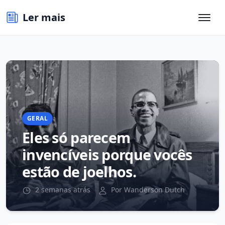
Ler mais
GERAL
Eles só parecem
invencíveis porque vocês
estão de joelhos.
2 semanas atrás
Por Wanderson Dutch