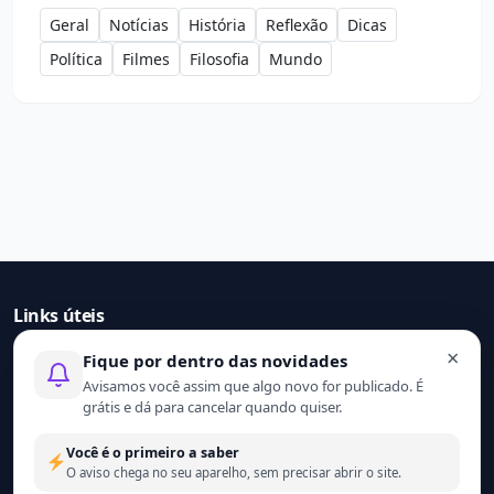
Geral
Notícias
História
Reflexão
Dicas
Política
Filmes
Filosofia
Mundo
Links úteis
×
Fique por dentro das novidades
Início
Avisamos você assim que algo novo for publicado. É
Contato
grátis e dá para cancelar quando quiser.
Sobre nós
Termo de uso
Você é o primeiro a saber
Política de privacidade
O aviso chega no seu aparelho, sem precisar abrir o site.