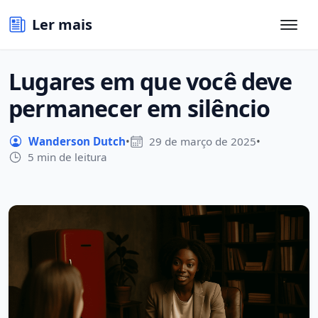
Ler mais
Lugares em que você deve
permanecer em silêncio
Wanderson Dutch
•
29 de março de 2025
•
5 min de leitura