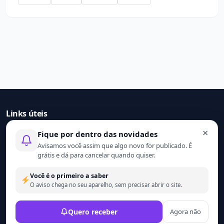
Links úteis
×
Fique por dentro das novidades
Início
Avisamos você assim que algo novo for publicado. É
Contato
grátis e dá para cancelar quando quiser.
Sobre nós
Termo de uso
Você é o primeiro a saber
Política de privacidade
O aviso chega no seu aparelho, sem precisar abrir o site.
© 2021 - 2026 Ler mais. Todos os direitos reservados.
Quero receber
Agora não
Desenvolvido por
Wesley Catula.