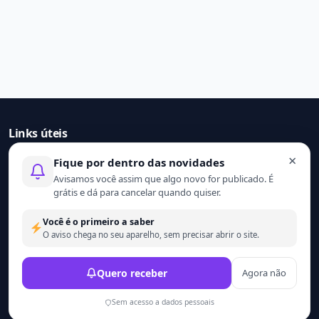
Links úteis
×
Fique por dentro das novidades
Início
Avisamos você assim que algo novo for publicado. É
Contato
grátis e dá para cancelar quando quiser.
Sobre nós
Termo de uso
Você é o primeiro a saber
Política de privacidade
O aviso chega no seu aparelho, sem precisar abrir o site.
© 2021 - 2026 Ler mais. Todos os direitos reservados.
Quero receber
Agora não
Desenvolvido por
Wesley Catula.
Sem acesso a dados pessoais