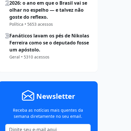
2
2026: o ano em que o Brasil vai se
olhar no espelho — e talvez não
goste do reflexo.
Política • 5653 acessos
3
Fanáticos lavam os pés de Nikolas
Ferreira como se o deputado fosse
um apóstolo.
Geral • 5310 acessos
Newsletter
Receba as notícias mais quentes da
semana diretamente no seu email.