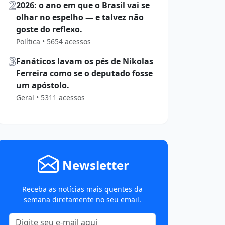
2
2026: o ano em que o Brasil vai se
olhar no espelho — e talvez não
goste do reflexo.
Política • 5654 acessos
3
Fanáticos lavam os pés de Nikolas
Ferreira como se o deputado fosse
um apóstolo.
Geral • 5311 acessos
Newsletter
Receba as notícias mais quentes da
semana diretamente no seu email.