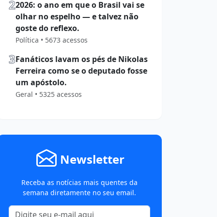
2
2026: o ano em que o Brasil vai se
olhar no espelho — e talvez não
goste do reflexo.
Política • 5673 acessos
3
Fanáticos lavam os pés de Nikolas
Ferreira como se o deputado fosse
um apóstolo.
Geral • 5325 acessos
Newsletter
Receba as notícias mais quentes da
semana diretamente no seu email.