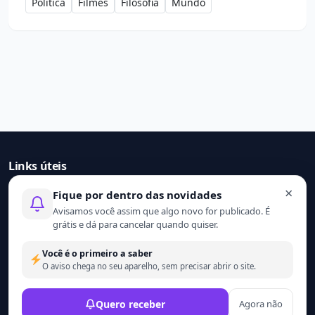
Política
Filmes
Filosofia
Mundo
Links úteis
×
Fique por dentro das novidades
Início
Avisamos você assim que algo novo for publicado. É
Contato
grátis e dá para cancelar quando quiser.
Sobre nós
Termo de uso
Você é o primeiro a saber
Política de privacidade
O aviso chega no seu aparelho, sem precisar abrir o site.
© 2021 - 2026 Ler mais. Todos os direitos reservados.
Quero receber
Agora não
Desenvolvido por
Wesley Catula.