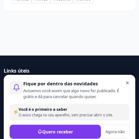
Links úteis
×
Fique por dentro das novidades
Início
Avisamos você assim que algo novo for publicado. É
Contato
grátis e dá para cancelar quando quiser.
Sobre nós
Termo de uso
Você é o primeiro a saber
Política de privacidade
O aviso chega no seu aparelho, sem precisar abrir o site.
© 2021 - 2026 Ler mais. Todos os direitos reservados.
Quero receber
Agora não
Desenvolvido por
Wesley Catula.