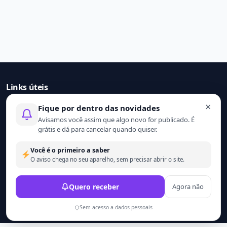
Links úteis
×
Fique por dentro das novidades
Início
Avisamos você assim que algo novo for publicado. É
Contato
grátis e dá para cancelar quando quiser.
Sobre nós
Termo de uso
Você é o primeiro a saber
Política de privacidade
O aviso chega no seu aparelho, sem precisar abrir o site.
© 2021 - 2026 Ler mais. Todos os direitos reservados.
Quero receber
Agora não
Desenvolvido por
Wesley Catula.
Sem acesso a dados pessoais