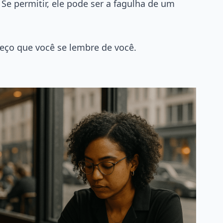
e permitir, ele pode ser a fagulha de um
eço que você se lembre de você.