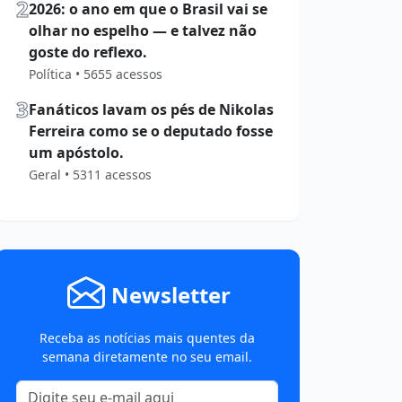
2
2026: o ano em que o Brasil vai se
olhar no espelho — e talvez não
goste do reflexo.
Política • 5655 acessos
3
Fanáticos lavam os pés de Nikolas
Ferreira como se o deputado fosse
um apóstolo.
Geral • 5311 acessos
Newsletter
Receba as notícias mais quentes da
semana diretamente no seu email.