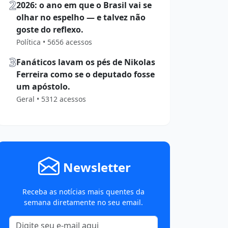
2
2026: o ano em que o Brasil vai se
olhar no espelho — e talvez não
goste do reflexo.
Política • 5656 acessos
3
Fanáticos lavam os pés de Nikolas
Ferreira como se o deputado fosse
um apóstolo.
Geral • 5312 acessos
Newsletter
Receba as notícias mais quentes da
semana diretamente no seu email.