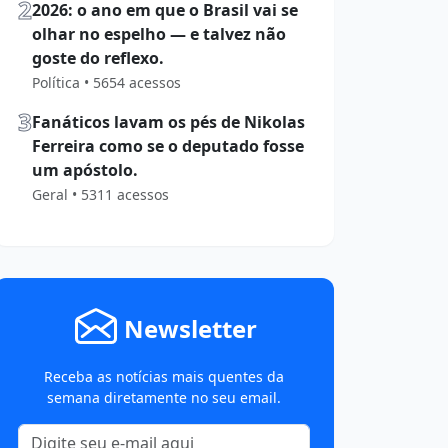
2
2026: o ano em que o Brasil vai se
olhar no espelho — e talvez não
goste do reflexo.
Política • 5654 acessos
3
Fanáticos lavam os pés de Nikolas
Ferreira como se o deputado fosse
um apóstolo.
Geral • 5311 acessos
Newsletter
Receba as notícias mais quentes da
semana diretamente no seu email.