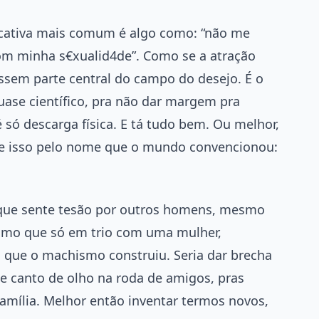
ficativa mais comum é algo como: “não me
om minha s€xualid4de”. Como se a atração
fossem parte central do campo do desejo. É o
uase científico, pra não dar margem pra
só descarga física. E tá tudo bem. Ou melhor,
 isso pelo nome que o mundo convencionou:
r que sente tesão por outros homens, mesmo
esmo que só em trio com uma mulher,
il que o machismo construiu. Seria dar brecha
de canto de olho na roda de amigos, pras
amília. Melhor então inventar termos novos,