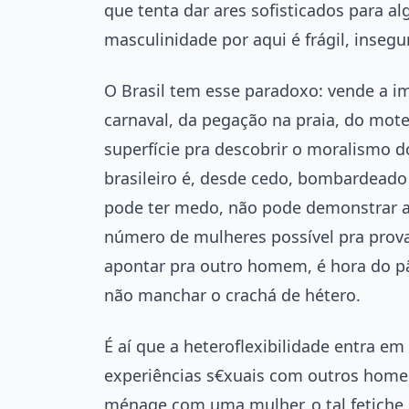
que tenta dar ares sofisticados para a
masculinidade por aqui é frágil, insegu
O Brasil tem esse paradoxo: vende a im
carnaval, da pegação na praia, do mot
superfície pra descobrir o moralismo
brasileiro é, desde cedo, bombardeado
pode ter medo, não pode demonstrar a
número de mulheres possível pra provar 
apontar pra outro homem, é hora do pâ
não manchar o crachá de hétero.
É aí que a heteroflexibilidade entra em
experiências s€xuais com outros home
ménage com uma mulher, o tal fetiche 