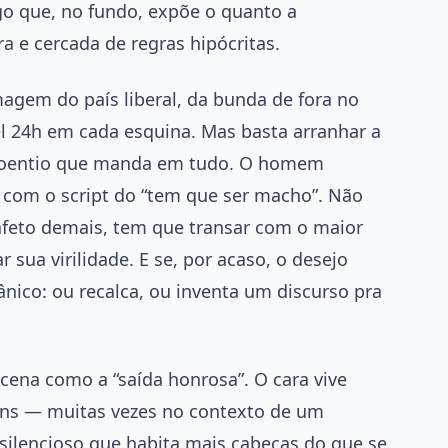
lgo que, no fundo, expõe o quanto a
ra e cercada de regras hipócritas.
agem do país liberal, da bunda de fora no
el 24h em cada esquina. Mas basta arranhar a
 doentio que manda em tudo. O homem
 com o script do “tem que ser macho”. Não
feto demais, tem que transar com o maior
sua virilidade. E se, por acaso, o desejo
nico: ou recalca, ou inventa um discurso pra
 cena como a “saída honrosa”. O cara vive
ns — muitas vezes no contexto de um
silencioso que habita mais cabeças do que se