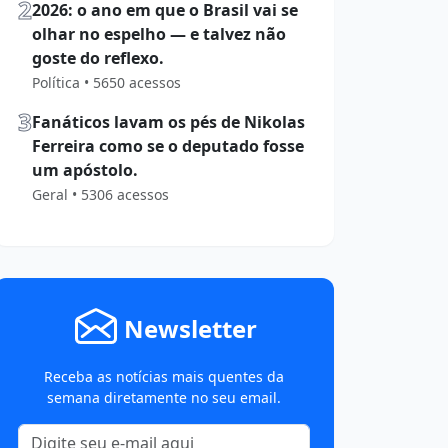
2
2026: o ano em que o Brasil vai se
olhar no espelho — e talvez não
goste do reflexo.
Política • 5650 acessos
3
Fanáticos lavam os pés de Nikolas
Ferreira como se o deputado fosse
um apóstolo.
Geral • 5306 acessos
Newsletter
Receba as notícias mais quentes da
semana diretamente no seu email.