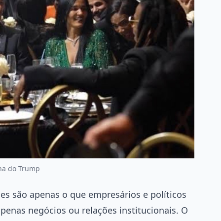
lha do Trump
es são apenas o que empresários e políticos
penas negócios ou relações institucionais. O