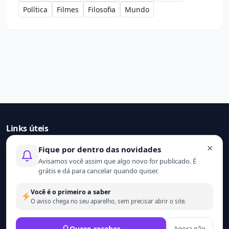
Política
Filmes
Filosofia
Mundo
Links úteis
×
Fique por dentro das novidades
Início
Avisamos você assim que algo novo for publicado. É
Contato
grátis e dá para cancelar quando quiser.
Sobre nós
Termo de uso
Você é o primeiro a saber
Política de privacidade
O aviso chega no seu aparelho, sem precisar abrir o site.
© 2021 - 2026 Ler mais. Todos os direitos reservados.
Quero receber
Agora não