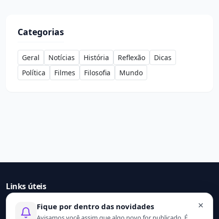
Categorias
Geral
Notícias
História
Reflexão
Dicas
Política
Filmes
Filosofia
Mundo
Links úteis
×
Fique por dentro das novidades
Início
Avisamos você assim que algo novo for publicado. É