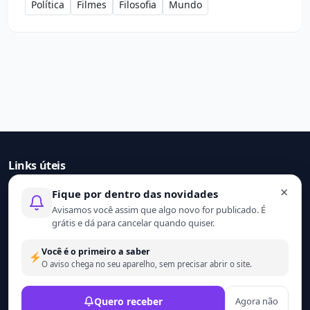
Política
Filmes
Filosofia
Mundo
Links úteis
×
Fique por dentro das novidades
Início
Avisamos você assim que algo novo for publicado. É
Contato
grátis e dá para cancelar quando quiser.
Sobre nós
Termo de uso
Você é o primeiro a saber
Política de privacidade
O aviso chega no seu aparelho, sem precisar abrir o site.
© 2021 - 2026 Ler mais. Todos os direitos reservados.
Quero receber
Agora não