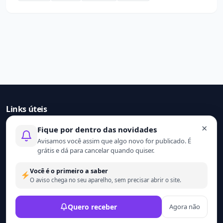
Links úteis
×
Fique por dentro das novidades
Início
Avisamos você assim que algo novo for publicado. É
Contato
grátis e dá para cancelar quando quiser.
Sobre nós
Termo de uso
Você é o primeiro a saber
Política de privacidade
O aviso chega no seu aparelho, sem precisar abrir o site.
© 2021 - 2026 Ler mais. Todos os direitos reservados.
Quero receber
Agora não
Desenvolvido por
Wesley Catula.