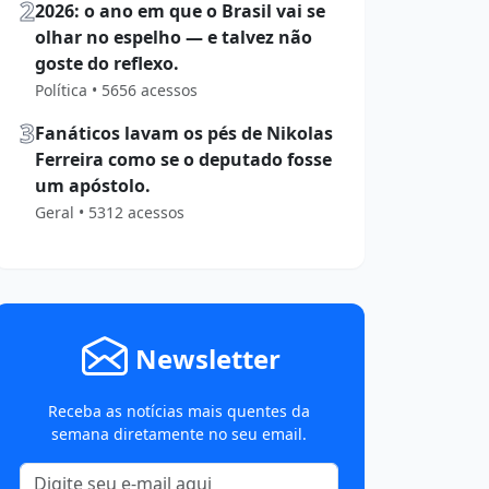
2
2026: o ano em que o Brasil vai se
olhar no espelho — e talvez não
goste do reflexo.
Política • 5656 acessos
3
Fanáticos lavam os pés de Nikolas
Ferreira como se o deputado fosse
um apóstolo.
Geral • 5312 acessos
Newsletter
Receba as notícias mais quentes da
semana diretamente no seu email.