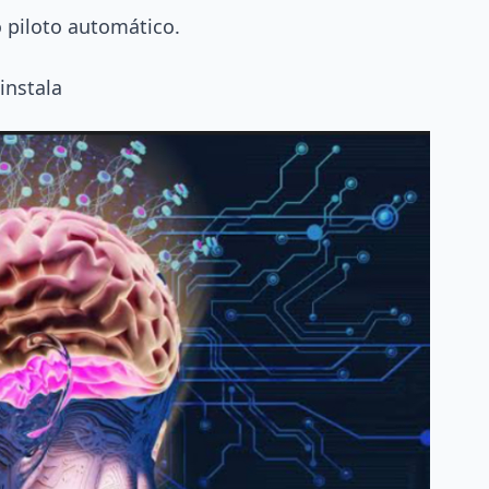
 piloto automático.
instala