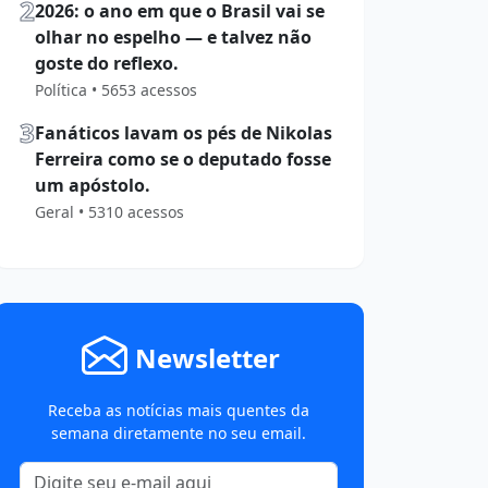
2
2026: o ano em que o Brasil vai se
olhar no espelho — e talvez não
goste do reflexo.
Política • 5653 acessos
3
Fanáticos lavam os pés de Nikolas
Ferreira como se o deputado fosse
um apóstolo.
Geral • 5310 acessos
Newsletter
Receba as notícias mais quentes da
semana diretamente no seu email.