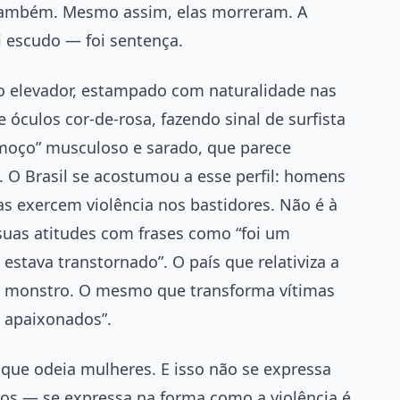
r também. Mesmo assim, elas morreram. A
i escudo — foi sentença.
o elevador, estampado com naturalidade nas
 óculos cor-de-rosa, fazendo sinal de surfista
 moço” musculoso e sarado, que parece
. O Brasil se acostumou a esse perfil: homens
s exercem violência nos bastidores. Não é à
suas atitudes com frases como “foi um
estava transtornado”. O país que relativiza a
 o monstro. O mesmo que transforma vítimas
 apaixonados”.
 que odeia mulheres. E isso não se expressa
os — se expressa na forma como a violência é