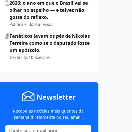
2
2026: o ano em que o Brasil vai se
olhar no espelho — e talvez não
goste do reflexo.
Política • 5653 acessos
3
Fanáticos lavam os pés de Nikolas
Ferreira como se o deputado fosse
um apóstolo.
Geral • 5310 acessos
Newsletter
Receba as notícias mais quentes da
semana diretamente no seu email.