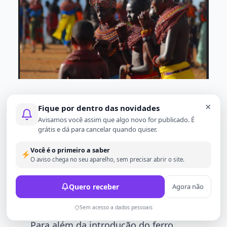
Desenvolvimento de Tecnologias
×
Fique por dentro das novidades
Metalúrgicas:
Avisamos você assim que algo novo for publicado. É
grátis e dá para cancelar quando quiser.
A Era dos Metais desvenda uma rica
Você é o primeiro a saber
O aviso chega no seu aparelho, sem precisar abrir o site.
tapeçaria de contribuições da
Civilização Africana para o
Quero receber
Agora não
desenvolvimento humano.
Sem acesso a dados pessoais
Para além da introdução do ferro,