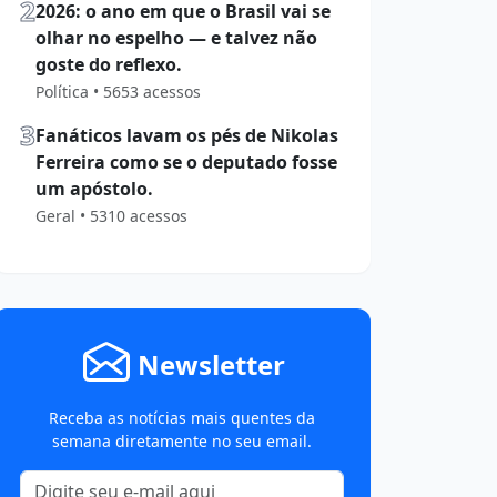
2
2026: o ano em que o Brasil vai se
olhar no espelho — e talvez não
goste do reflexo.
Política • 5653 acessos
3
Fanáticos lavam os pés de Nikolas
Ferreira como se o deputado fosse
um apóstolo.
Geral • 5310 acessos
Newsletter
Receba as notícias mais quentes da
semana diretamente no seu email.