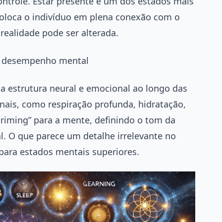
ontrole. Estar presente é um dos estados mais
coloca o indivíduo em plena conexão com o
ealidade pode ser alterada.
r o desempenho mental
 estrutura neural e emocional ao longo das
nais, como respiração profunda, hidratação,
riming” para a mente, definindo o tom da
l. O que parece um detalhe irrelevante no
para estados mentais superiores.