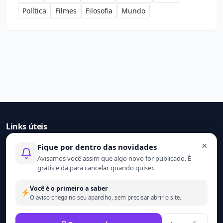
Política
Filmes
Filosofia
Mundo
Links úteis
×
Fique por dentro das novidades
Início
Avisamos você assim que algo novo for publicado. É
Contato
grátis e dá para cancelar quando quiser.
Sobre nós
Termo de uso
Você é o primeiro a saber
Política de privacidade
O aviso chega no seu aparelho, sem precisar abrir o site.
© 2021 - 2026 Ler mais. Todos os direitos reservados.