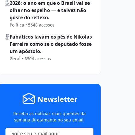
2
2026: o ano em que o Brasil vai se
olhar no espelho — e talvez não
goste do reflexo.
Política • 5648 acessos
3
Fanáticos lavam os pés de Nikolas
Ferreira como se o deputado fosse
um apóstolo.
Geral • 5304 acessos
Newsletter
Receba as notícias mais quentes da
semana diretamente no seu email.