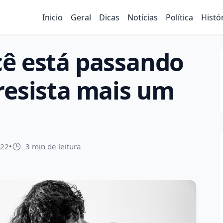
Inicio
Geral
Dicas
Notícias
Política
Histó
cê está passando
resista mais um
022
•
3 min de leitura