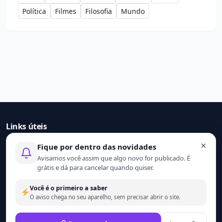
Política
Filmes
Filosofia
Mundo
Links úteis
×
Fique por dentro das novidades
Início
Avisamos você assim que algo novo for publicado. É
Contato
grátis e dá para cancelar quando quiser.
Sobre nós
Termo de uso
Você é o primeiro a saber
Política de privacidade
O aviso chega no seu aparelho, sem precisar abrir o site.
© 2021 - 2026 Ler mais. Todos os direitos reservados.