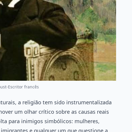
ust-Escritor francês
turais, a religião tem sido instrumentalizada
over um olhar crítico sobre as causas reais
olta para inimigos simbólicos: mulheres,
, imigrantes e qualquer um que questione a