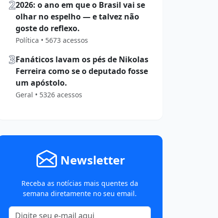
2
2026: o ano em que o Brasil vai se
olhar no espelho — e talvez não
goste do reflexo.
Política • 5673 acessos
3
Fanáticos lavam os pés de Nikolas
Ferreira como se o deputado fosse
um apóstolo.
Geral • 5326 acessos
Newsletter
Receba as notícias mais quentes da
semana diretamente no seu email.