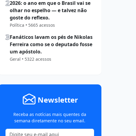
2
2026: o ano em que o Brasil vai se
olhar no espelho — e talvez não
goste do reflexo.
Política • 5665 acessos
3
Fanáticos lavam os pés de Nikolas
Ferreira como se o deputado fosse
um apóstolo.
Geral • 5322 acessos
Newsletter
Receba as notícias mais quentes da
semana diretamente no seu email.