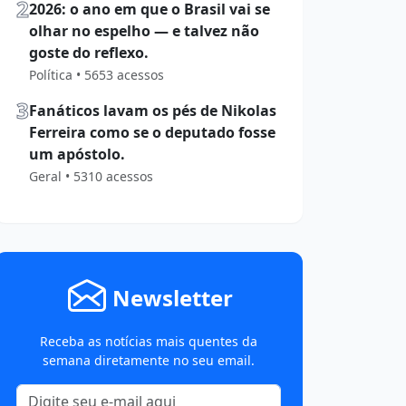
2
2026: o ano em que o Brasil vai se
olhar no espelho — e talvez não
goste do reflexo.
Política • 5653 acessos
3
Fanáticos lavam os pés de Nikolas
Ferreira como se o deputado fosse
um apóstolo.
Geral • 5310 acessos
Newsletter
Receba as notícias mais quentes da
semana diretamente no seu email.