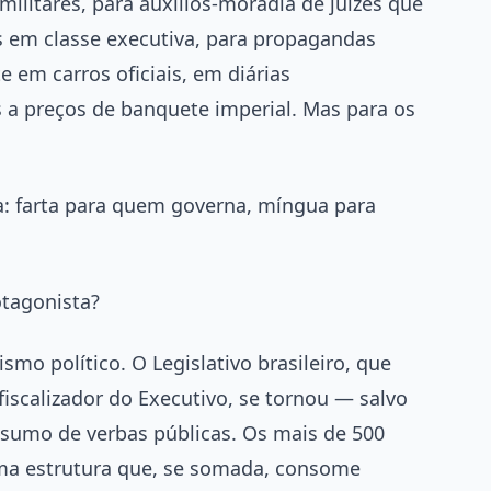
militares, para auxílios-moradia de juízes que
s em classe executiva, para propagandas
 em carros oficiais, em diárias
s a preços de banquete imperial. Mas para os
va: farta para quem governa, míngua para
otagonista?
mo político. O Legislativo brasileiro, que
fiscalizador do Executivo, se tornou — salvo
umo de verbas públicas. Os mais de 500
ma estrutura que, se somada, consome