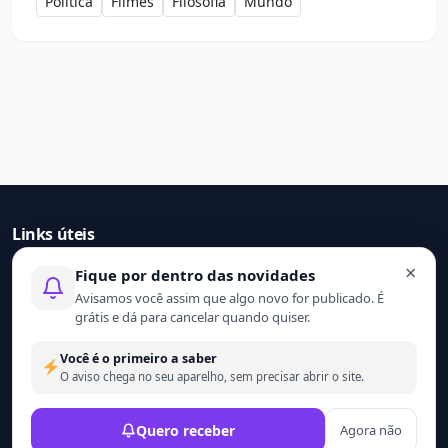
Política
Filmes
Filosofia
Mundo
Links úteis
×
Fique por dentro das novidades
Início
Avisamos você assim que algo novo for publicado. É
Contato
grátis e dá para cancelar quando quiser.
Sobre nós
Termo de uso
Você é o primeiro a saber
Política de privacidade
O aviso chega no seu aparelho, sem precisar abrir o site.
© 2021 - 2026 Ler mais. Todos os direitos reservados.
Quero receber
Agora não
Desenvolvido por
Wesley Catula.