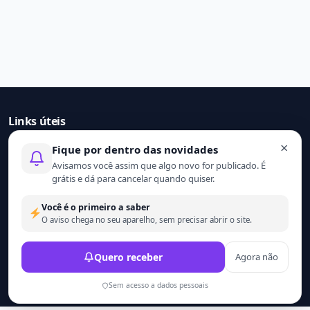
Links úteis
×
Fique por dentro das novidades
Início
Avisamos você assim que algo novo for publicado. É
Contato
grátis e dá para cancelar quando quiser.
Sobre nós
Termo de uso
Você é o primeiro a saber
Política de privacidade
O aviso chega no seu aparelho, sem precisar abrir o site.
© 2021 - 2026 Ler mais. Todos os direitos reservados.
Quero receber
Agora não
Desenvolvido por
Wesley Catula.
Sem acesso a dados pessoais