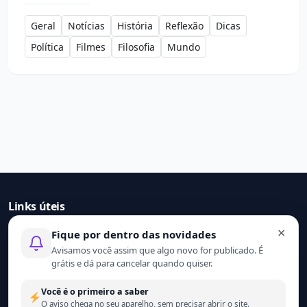
Geral
Notícias
História
Reflexão
Dicas
Política
Filmes
Filosofia
Mundo
Links úteis
×
Fique por dentro das novidades
Início
Avisamos você assim que algo novo for publicado. É
Contato
grátis e dá para cancelar quando quiser.
Sobre nós
Termo de uso
Você é o primeiro a saber
Política de privacidade
O aviso chega no seu aparelho, sem precisar abrir o site.