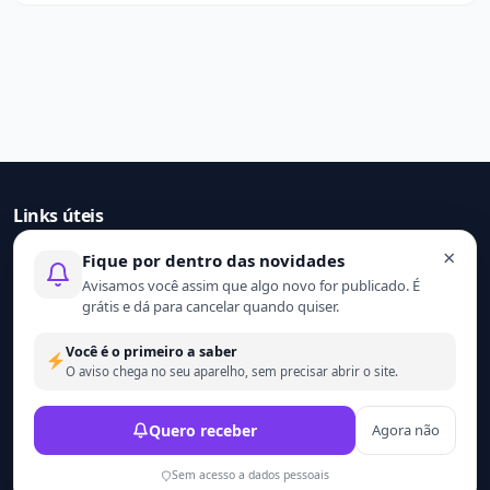
Links úteis
×
Fique por dentro das novidades
Início
Avisamos você assim que algo novo for publicado. É
Contato
grátis e dá para cancelar quando quiser.
Sobre nós
Termo de uso
Você é o primeiro a saber
Política de privacidade
O aviso chega no seu aparelho, sem precisar abrir o site.
© 2021 - 2026 Ler mais. Todos os direitos reservados.
Quero receber
Agora não
Desenvolvido por
Wesley Catula.
Sem acesso a dados pessoais