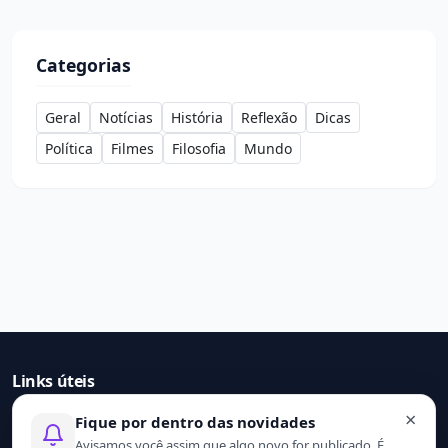
Categorias
Geral
Notícias
História
Reflexão
Dicas
Política
Filmes
Filosofia
Mundo
Links úteis
×
Fique por dentro das novidades
Início
Avisamos você assim que algo novo for publicado. É