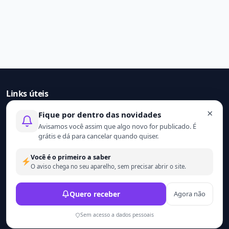
Links úteis
×
Fique por dentro das novidades
Início
Avisamos você assim que algo novo for publicado. É
Contato
grátis e dá para cancelar quando quiser.
Sobre nós
Termo de uso
Você é o primeiro a saber
Política de privacidade
O aviso chega no seu aparelho, sem precisar abrir o site.
© 2021 - 2026 Ler mais. Todos os direitos reservados.
Quero receber
Agora não
Desenvolvido por
Wesley Catula.
Sem acesso a dados pessoais