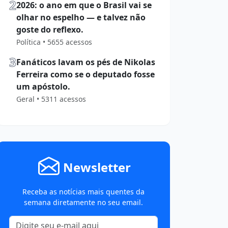
2
2026: o ano em que o Brasil vai se
olhar no espelho — e talvez não
goste do reflexo.
Política • 5655 acessos
3
Fanáticos lavam os pés de Nikolas
Ferreira como se o deputado fosse
um apóstolo.
Geral • 5311 acessos
Newsletter
Receba as notícias mais quentes da
semana diretamente no seu email.