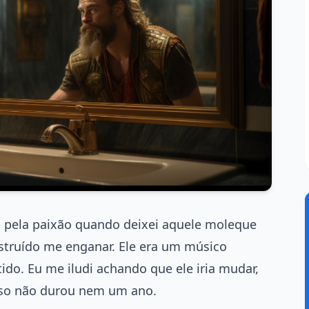
go pela paixão quando deixei aquele moleque
struído me enganar. Ele era um músico
ido. Eu me iludi achando que ele iria mudar,
so não durou nem um ano.