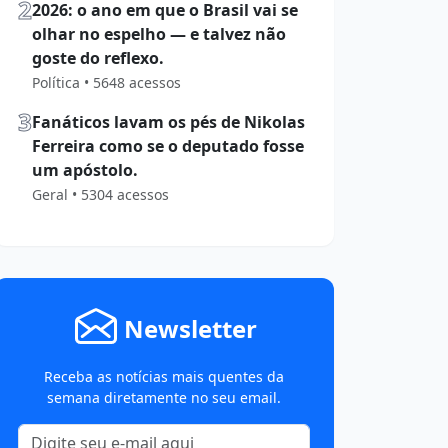
2
2026: o ano em que o Brasil vai se
olhar no espelho — e talvez não
goste do reflexo.
Política • 5648 acessos
3
Fanáticos lavam os pés de Nikolas
Ferreira como se o deputado fosse
um apóstolo.
Geral • 5304 acessos
Newsletter
Receba as notícias mais quentes da
semana diretamente no seu email.