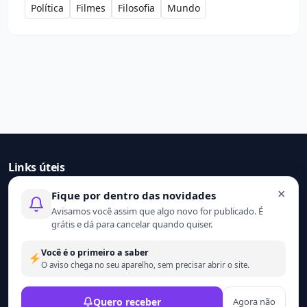
Política
Filmes
Filosofia
Mundo
Links úteis
×
Fique por dentro das novidades
Início
Avisamos você assim que algo novo for publicado. É
Contato
grátis e dá para cancelar quando quiser.
Sobre nós
Termo de uso
Você é o primeiro a saber
Política de privacidade
O aviso chega no seu aparelho, sem precisar abrir o site.
© 2021 - 2026 Ler mais. Todos os direitos reservados.
Quero receber
Agora não