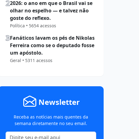
2
2026: o ano em que o Brasil vai se
olhar no espelho — e talvez não
goste do reflexo.
Política • 5654 acessos
3
Fanáticos lavam os pés de Nikolas
Ferreira como se o deputado fosse
um apóstolo.
Geral • 5311 acessos
Newsletter
Receba as notícias mais quentes da
semana diretamente no seu email.