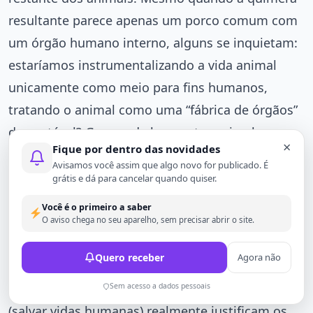
resultante parece apenas um porco comum com
um órgão humano interno, alguns se inquietam:
estaríamos instrumentalizando a vida animal
unicamente como meio para fins humanos,
tratando o animal como uma “fábrica de órgãos”
descartável? Grupos de bem-estar animal
×
Fique por dentro das novidades
enfatizam que, além da questão do abate desses
Avisamos você assim que algo novo for publicado. É
animais para retirada de órgãos, todo o processo
grátis e dá para cancelar quando quiser.
pode causar sofrimento – manipulação
Você é o primeiro a saber
embrionária, gestações experimentais e
O aviso chega no seu aparelho, sem precisar abrir o site.
possíveis malformações trazem riscos de dor ou
Quero receber
Agora não
prejuízo aos animais envolvidos. Determinar a
aceitabilidade ética passa por ponderar se os fins
Sem acesso a dados pessoais
(salvar vidas humanas) realmente justificam os