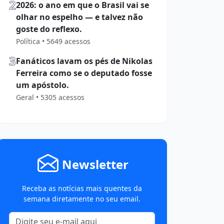
2
2026: o ano em que o Brasil vai se
olhar no espelho — e talvez não
goste do reflexo.
Política • 5649 acessos
3
Fanáticos lavam os pés de Nikolas
Ferreira como se o deputado fosse
um apóstolo.
Geral • 5305 acessos
Newsletter
Receba as notícias mais quentes da
semana diretamente no seu email.