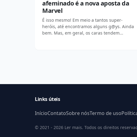
afeminado é a nova aposta da
Marvel
É isso mesmo! Em meio a tantos super-
heróis, até encontramos alguns g@ys. Ainda
bem. Mas, em geral, os caras tendem...
Links úteis
Início
Contato
Sobre nós
Termo de uso
Políti
© 2021 - 2026 Ler mais. Todos os direitos reserva