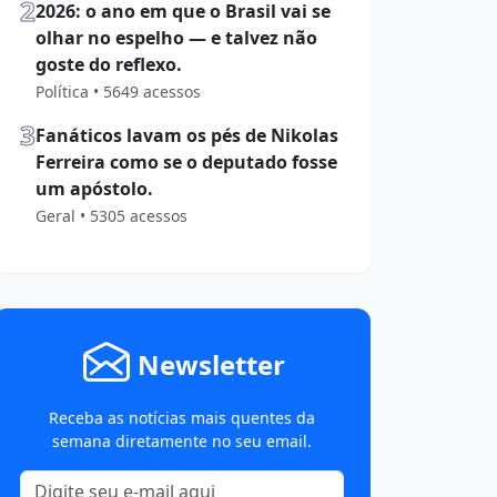
2
2026: o ano em que o Brasil vai se
olhar no espelho — e talvez não
goste do reflexo.
Política • 5649 acessos
3
Fanáticos lavam os pés de Nikolas
Ferreira como se o deputado fosse
um apóstolo.
Geral • 5305 acessos
Newsletter
Receba as notícias mais quentes da
semana diretamente no seu email.