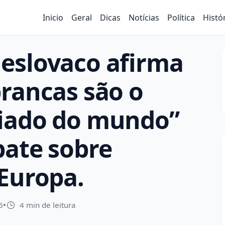
Inicio
Geral
Dicas
Notícias
Política
Histó
eslovaco afirma
rancas são o
iado do mundo”
bate sobre
Europa.
6
•
4 min de leitura